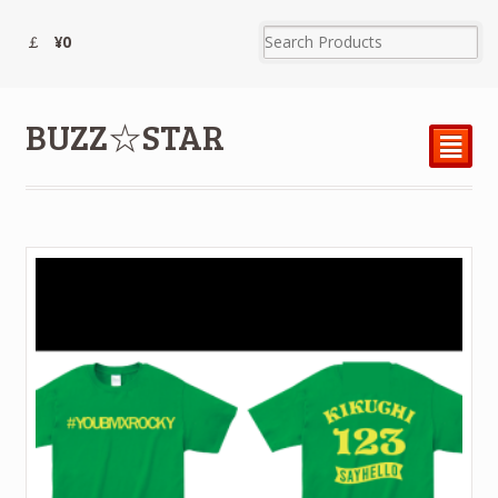
¥0
BUZZ☆STAR
²