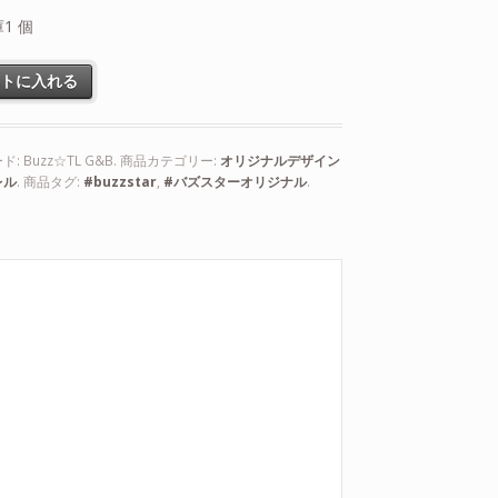
1 個
ートに入れる
ド:
Buzz☆TL G&B
.
商品カテゴリー:
オリジナルデザイン
レル
.
商品タグ:
#buzzstar
,
#バズスターオリジナル
.