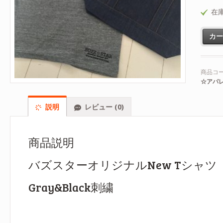
在庫
カ
商品コー
☆アパ
説明
レビュー (0)
商品説明
バズスターオリジナルNew Tシャツ
Gray&Black刺繍