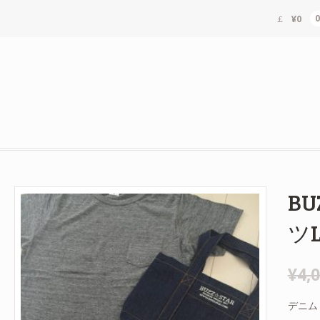
¥0
BU
ツL
¥4,
デニム