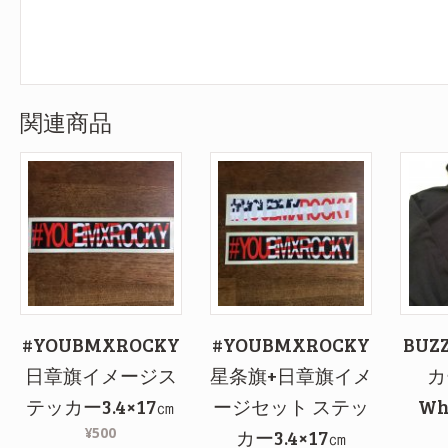
関連商品
#YOUBMXROCKY
#YOUBMXROCKY
BUZ
日章旗イメージス
星条旗+日章旗イメ
カ
テッカー3.4×17㎝
ージセット ステッ
Wh
¥500
カー3.4×17㎝