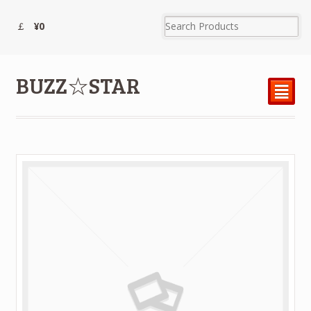
¥0
BUZZ☆STAR
²