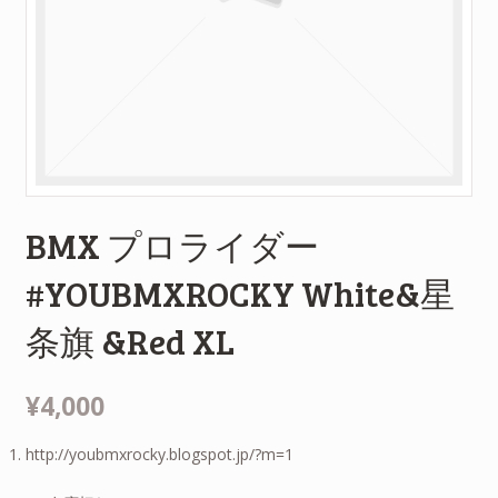
BMX プロライダー
#YOUBMXROCKY White&星
条旗 &Red XL
¥4,000
http://youbmxrocky.blogspot.jp/?m=1