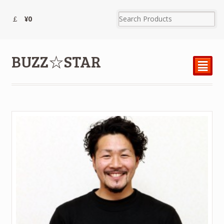
¥0
BUZZ☆STAR
²