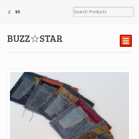
¥0
BUZZ☆STAR
²