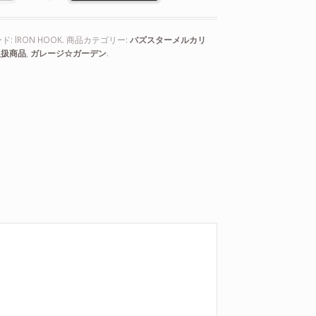
ド:
lRON HOOK
.
商品カテゴリー:
バズスターメルカリ
 取扱商品
,
ガレージ☆ガーデン
.